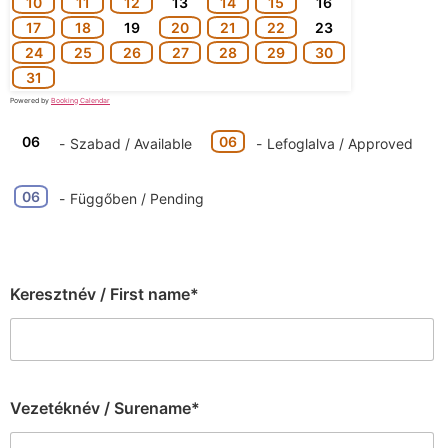
10
11
12
13
14
15
16
17
18
19
20
21
22
23
24
25
26
27
28
29
30
31
Powered by
Booking Calendar
06
06
-
Szabad / Available
-
Lefoglalva / Approved
06
-
Függőben / Pending
Keresztnév / First name*
Vezetéknév / Surename*