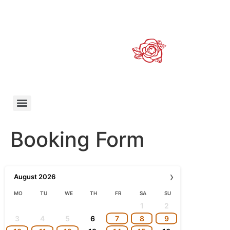
Booking Form
›
August
2026
MO
TU
WE
TH
FR
SA
SU
1
2
3
4
5
6
7
8
9